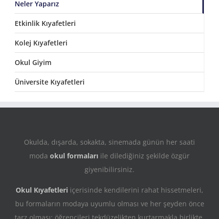
Neler Yaparız
Etkinlik Kıyafetleri
Kolej Kıyafetleri
Okul Giyim
Üniversite Kıyafetleri
Okulda, dışarda, sokakta, sinemada günün her saati
moda
okul formaları
ile dilediğiniz şekilde özgür
giyenibilirsiniz.
Okul Kıyafetleri
içerisinde kendilerini rahat hissetmeleri,
bu formaların modaya uyumlu olması ve her şeyden önce
tarz olması; öğrencileri tekdüzelikten kurtarmakla birlikte,