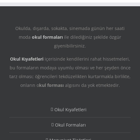
Okulda, dışarda, sokakta, sinemada günün her saati
moda
okul formaları
ile dilediğiniz şekilde özgür
giyenibilirsiniz.
Okul Kıyafetleri
içerisinde kendilerini rahat hissetmeleri,
bu formaların modaya uyumlu olması ve her şeyden önce
tarz olması; öğrencileri tekdüzelikten kurtarmakla birlikte,
onların o
kul forması
algısını da yok etmektedir.
Okul Kıyafetleri
Okul Formaları