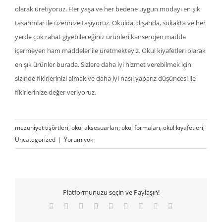
olarak üretiyoruz. Her yaşa ve her bedene uygun modayı en şık
tasarımlar ile üzerinize taşıyoruz. Okulda, dışarıda, sokakta ve her
yerde çok rahat giyebileceğiniz ürünleri kanserojen madde
içermeyen ham maddeler ile üretmekteyiz. Okul kiyafetleri olarak
en şık ürünler burada. Sizlere daha iyi hizmet verebilmek için
sizinde fikirlerinizi almak ve daha iyi nasıl yaparız düşüncesi ile
fikirlerinize değer veriyoruz.
mezuniyet tişörtleri
,
okul aksesuarları
,
okul formaları
,
okul kıyafetleri
,
Uncategorized
|
Yorum yok
Platformunuzu seçin ve Paylaşın!
Facebook
Twitter
Reddit
LinkedIn
WhatsApp
Tumblr
Pinterest
Vk
E-
posta